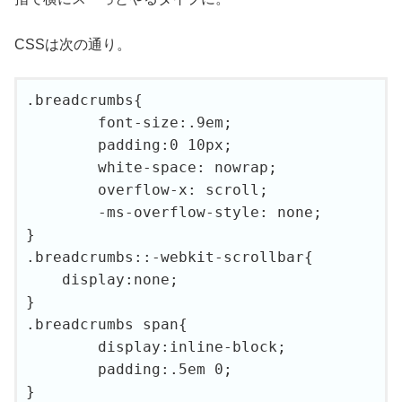
CSSは次の通り。
.breadcrumbs{

	font-size:.9em;

	padding:0 10px;

	white-space: nowrap;

	overflow-x: scroll;

	-ms-overflow-style: none;

}

.breadcrumbs::-webkit-scrollbar{

    display:none;

}

.breadcrumbs span{

	display:inline-block;

	padding:.5em 0;

}
