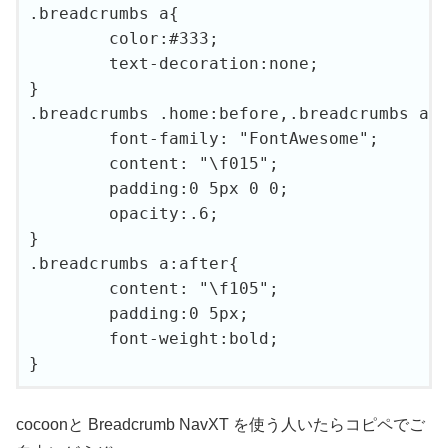
.breadcrumbs a{

	color:#333;

	text-decoration:none;

}

.breadcrumbs .home:before,.breadcrumbs a:a
	font-family: "FontAwesome";

	content: "\f015";

	padding:0 5px 0 0;

	opacity:.6;

}

.breadcrumbs a:after{

	content: "\f105";

	padding:0 5px;

	font-weight:bold;

}
cocoonと Breadcrumb NavXT を使う人いたらコピペでご